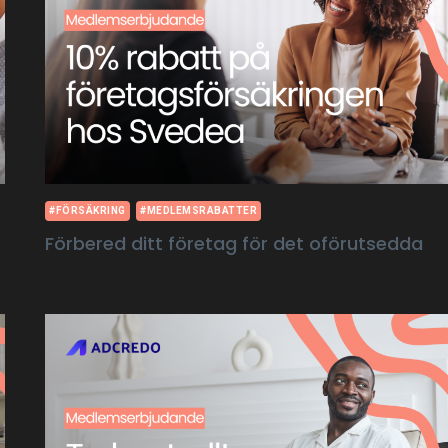
#FÖRSÄKRING
#MEDLEMSRABATTER
Förbered ditt företag för det oförutsedda