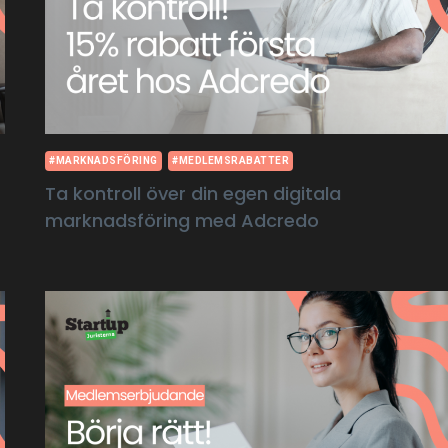
#MARKNADSFÖRING
#MEDLEMSRABATTER
Ta kontroll över din egen digitala
marknadsföring med Adcredo