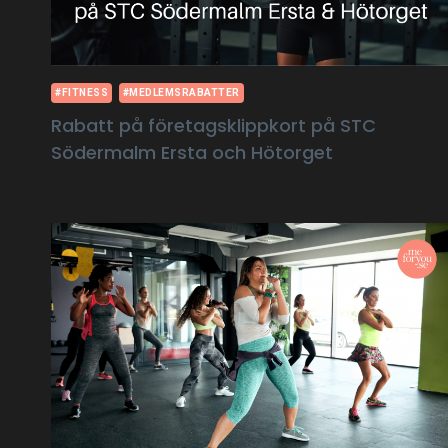
#FITNESS
#MEDLEMSRABATTER
Rabatt på företagsklippkort på STC
Södermalm Ersta och Hötorget