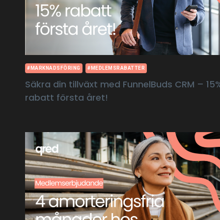
#MARKNADSFÖRING
#MEDLEMSRABATTER
Säkra din tillväxt med FunnelBuds CRM – 15
rabatt första året!