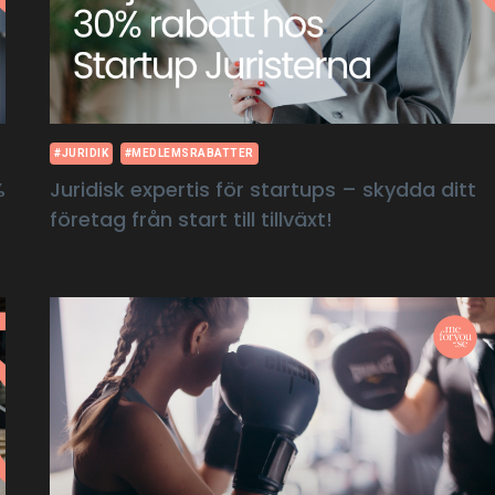
#JURIDIK
#MEDLEMSRABATTER
%
Juridisk expertis för startups – skydda ditt
företag från start till tillväxt!