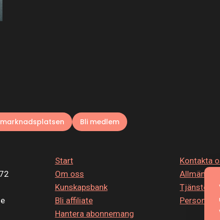
l marknadsplatsen
Bli medlem
Start
Kontakta 
572
Om oss
Allmänna vi
Kunskapsbank
Tjänstelev
se
Bli affiliate
Personuppg
Hantera abonnemang