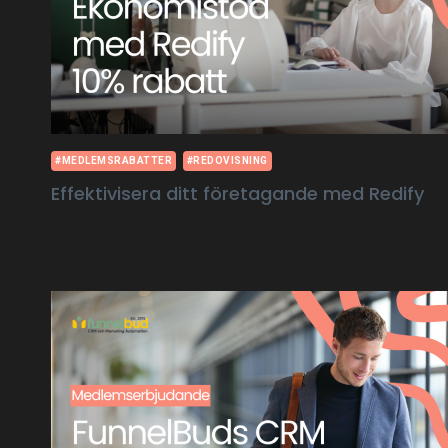
#MEDLEMSRABATTER
#REDOVISNING
Effektivisera ditt företagande med Redify