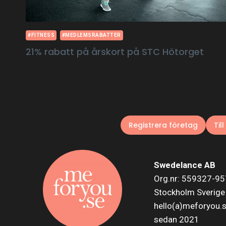
#FITNESS
#MEDLEMSRABATTER
21% rabatt på årskort på STC Hötorget
Registrera företag
Til
Swedelance AB
Org.nr: 559327-9
Stockholm Sverige
hello(a)meforyou.
sedan 2021