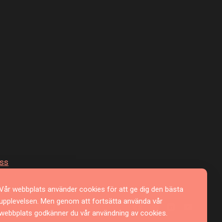
oss
llkor -
erantör
Vår webbplats använder cookies för att ge dig den bästa
upplevelsen. Men genom att fortsätta använda vår
iftspolicy
webbplats godkänner du vår användning av cookies.