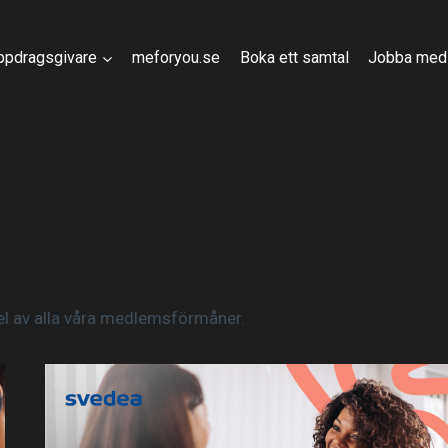
ppdragsgivare
meforyou.se
Boka ett samtal
Jobba med
l av alla våra medlemsförmåner.