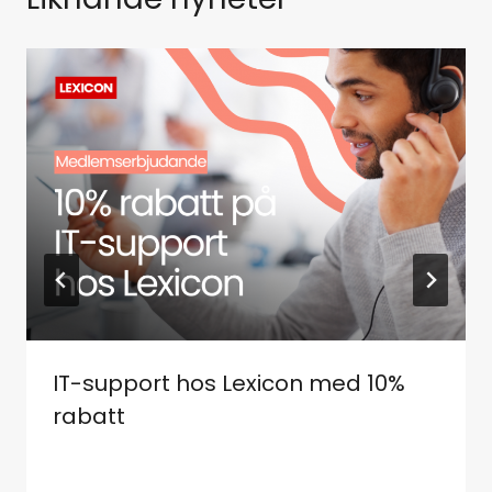
k
IT-support hos Lexicon med 10%
rabatt