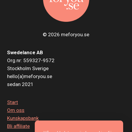
© 2026 meforyou.se
Swedelance AB
Org.nr: 559327-9572
Stockholm Sverige
hello(a)meforyou.se
sedan 2021
Start
Om oss
Kunskapsbank
Bli affiliate