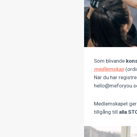
Som blivande
kons
medlemskap
(ordi
När du har registre
hello@meforyou.se
Medlemskapet ger 
tillgång till
alla S