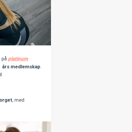
) på
platinum
 1 års medlemskap
.
l
orget
, med