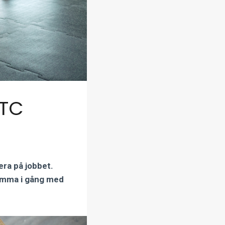
STC
era på jobbet.
omma i gång med