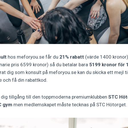
ult
hos meforyou.se får du
21% rabatt
(värde 1400 kronor
narie pris 6599 kronor) så du betalar bara
5199 kronor för
rat dig som konsult på meforyou.se kan du skicka ett mejl til
 och få din rabattkod.
dig tillgång till den toppmoderna premiumklubben
STC Höt
TC gym
men medlemskapet måste tecknas på STC Hötorget.