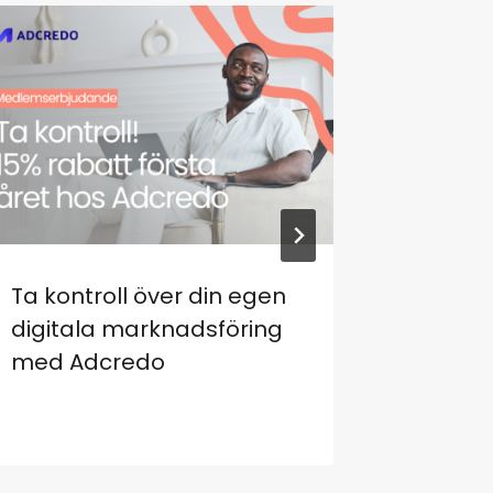
Ta kontroll över din egen
Säkra d
digitala marknadsföring
Funnel
med Adcredo
rabatt 