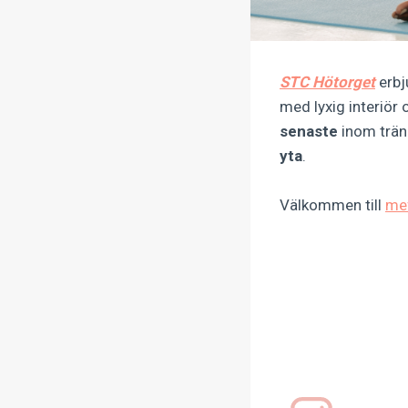
STC Hötorget
erbj
med lyxig interiör 
senaste
inom trän
yta
.
Välkommen till
me