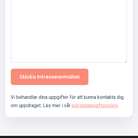
*
Skicka intresseanmälan
Vi behandlar dina uppgifter för att kunna kontakta dig
om uppdraget. Läs mer i vår
personuppgiftspolicy
.