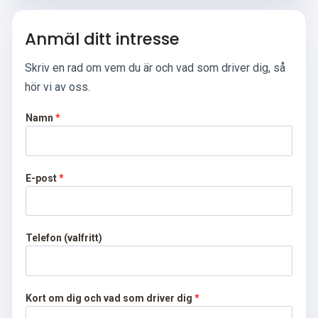
Anmäl ditt intresse
Skriv en rad om vem du är och vad som driver dig, så
hör vi av oss.
Namn
*
E-post
*
s
Telefon (valfritt)
o
m
s
o
Kort om dig och vad som driver dig
*
m